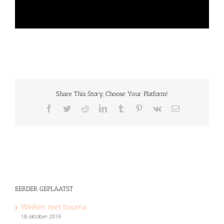
Share This Story, Choose Your Platform!
Facebook
Twitter
Reddit
LinkedIn
Tumblr
Pinterest
Vk
E-
mail
EERDER GEPLAATST
Werken met trauma
18 oktober 2019